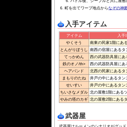
バトル後、シーブルと共に屋敷
町を出てワープ地点から
なぞの神
入手アイテム
アイテム
入手
やくそう
南東の民家1階にあ
とんがりぼうし
南西の宿屋にあるタ
てっかめん
西の武器防具屋にあ
鉄のオノ/th>
西の武器防具屋にあ
ヘアバンド
北西の民家にあるタ
まもりのたね
井戸の中にあるタン
せいすい
井戸の中にあるタン
ちいさなメダル
北の屋敷1階にある
やみの塔のカギ
北の屋敷2階にある
武器屋
武器屋はルーメンのシナリオがグッド