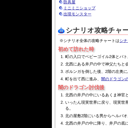
防具屋
ミニミニショップ
出現モンスター
シナリオ攻略チャ
※シナリオ全体の攻略チャートは
シナ
初めて訪れた時
町の入口でベビーゴイル2体とバト
北西にある井戸の中で神父たちと
ボルンガを倒した後、2階の左奥に
町を出て西に進み、
闇のドラゴン
闇のドラゴン討伐後
北西の井戸の中にいるあくま神官
いったん現実世界に戻り、現実世
る。
北の屋敷2階にいる男からヘルバ
北西の井戸の中に降り、井戸の底