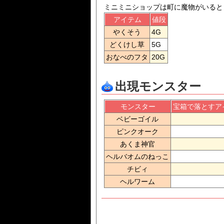
ミニミニショップは町に魔物がいると
アイテム
値段
やくそう
4G
どくけし草
5G
おなべのフタ
20G
出現モンスター
モンスター
宝箱で落とすア
ベビーゴイル
ピンクオーク
あくま神官
ヘルバオムのねっこ
チビィ
ヘルワーム