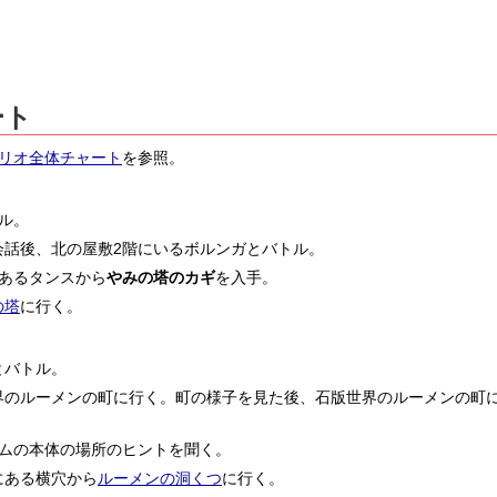
ート
リオ全体チャート
を参照。
ル。
会話後、北の屋敷2階にいるボルンガとバトル。
あるタンスから
やみの塔のカギ
を入手。
の塔
に行く。
とバトル。
界のルーメンの町に行く。町の様子を見た後、石版世界のルーメンの町
オムの本体の場所のヒントを聞く。
にある横穴から
ルーメンの洞くつ
に行く。