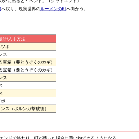
の外に出るとイベント。（グッドエンド）
殿
へ戻り、現実世界の
ルーメンの町
へ向かう。
場所/入手方法
るツボ
ンス
る宝箱（要とうぞくのカギ）
る宝箱（要とうぞくのカギ）
ンス
ス
ス
ツボ
タンス（ポルンガ撃破後）
エンドで終わり、町が残った場合に買い物できるようになる。