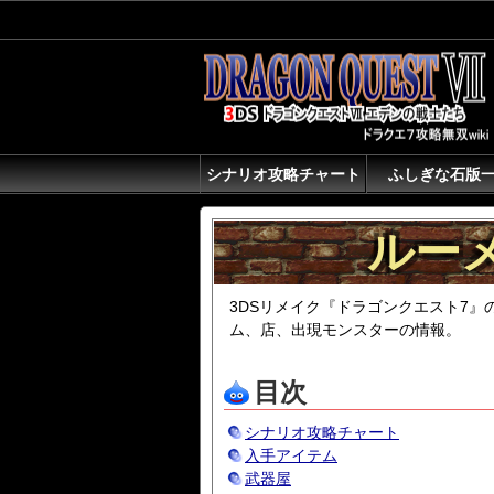
シナリオ攻略チャート
ふしぎな石版
ルー
3DSリメイク『ドラゴンクエスト7
ム、店、出現モンスターの情報。
目次
シナリオ攻略チャート
入手アイテム
武器屋