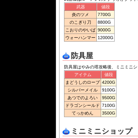
武器
値段
炎のツメ
7700G
のこぎり刀
8800G
こおりのやいば
9000G
ウォーハンマー
12000G
防具屋
防具屋はやみの塔攻略後、ミニミニシ
アイテム
値段
まどうしのローブ
4200G
シルバーメイル
9100G
あつでのよろい
9500G
ドラゴンシールド
7100G
てっかめん
3500G
ミニミニショップ